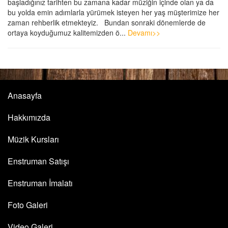
başladığınız tarihten bu zamana kadar müziğin içinde olan ya da
bu yolda emin adımlarla yürümek isteyen her yaş müşterimize her
zaman rehberlik etmekteyiz. Bundan sonraki dönemlerde de
ortaya koyduğumuz kalitemizden ö...
Devamı>>
Anasayfa
Hakkımızda
Müzik Kursları
Enstruman Satışı
Enstruman İmalatı
Foto Galeri
Video Galeri